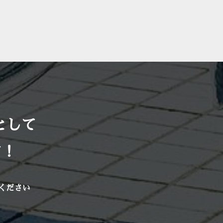
として
す！
ください